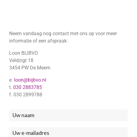
Neem vandaag nog contact met ons op voor meer
informatie of een afspraak:
Loon BIJBVO
Veldzigt 18
3454 PW De Meern
e.
loon@bijbvo.nl
t.
030 2883785
f. 030 2899788
Neem
contact
met