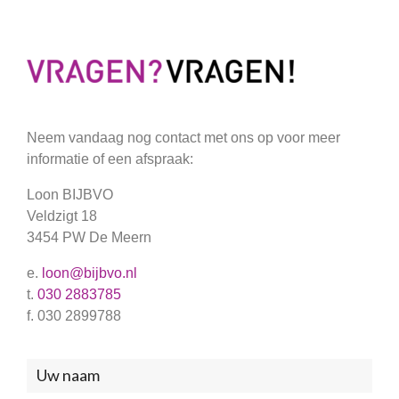
Neem vandaag nog contact met ons op voor meer
informatie of een afspraak:
Loon BIJBVO
Veldzigt 18
3454 PW De Meern
e.
loon@bijbvo.nl
t.
030 2883785
f. 030 2899788
Neem