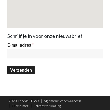
Schrijf je in voor onze nieuwsbrief
Nieuwsbrief
E-mailadres
*
Verzenden
2020 LoonBIJBVO |
Algemene voorwaarden
|
Disclaimer
|
Privacyverklaring