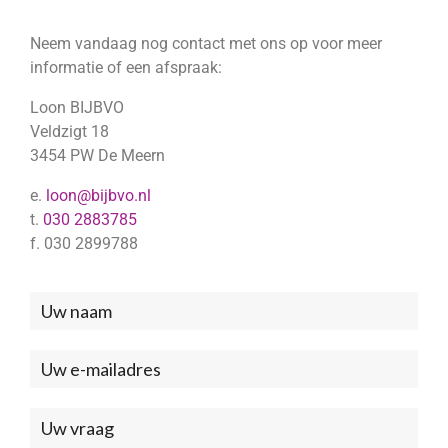
Neem vandaag nog contact met ons op voor meer
informatie of een afspraak:
Loon BIJBVO
Veldzigt 18
3454 PW De Meern
e.
loon@bijbvo.nl
t.
030 2883785
f. 030 2899788
Neem
contact
met
ons