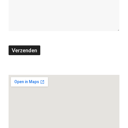
op
(Footer)
Verzenden