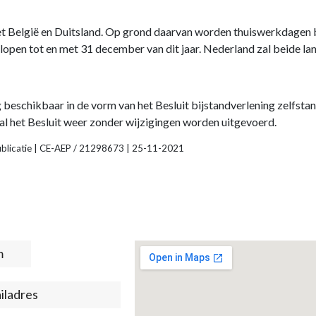
 België en Duitsland. Op grond daarvan worden thuiswerkdagen beh
lopen tot en met 31 december van dit jaar. Nederland zal beide la
eschikbaar in de vorm van het Besluit bijstandverlening zelfstandi
al het Besluit weer zonder wijzigingen worden uitgevoerd.
publicatie | CE-AEP / 21298673 | 25-11-2021
t