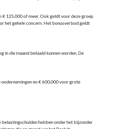
n € 125.000 of meer. Ook geldt voor deze groep
or het gehele concern. Het bonusverbod geldt
og in die maand betaald kunnen worden. De
-ondernemingen en € 600.000 voor grote
e belastingschulden hebben onder het bijzonder
astingen die op grond van het Besluit