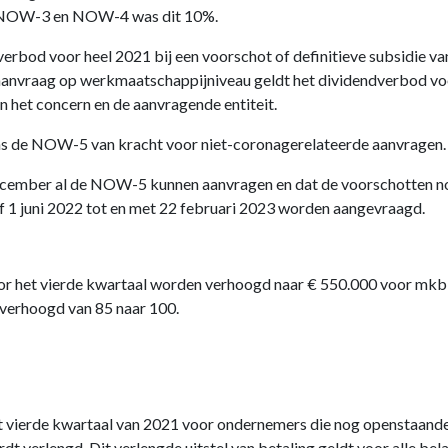
e NOW-3 en NOW-4 was dit 10%.
bod voor heel 2021 bij een voorschot of definitieve subsidie va
 aanvraag op werkmaatschappijniveau geldt het dividendverbod vo
an het concern en de aanvragende entiteit.
dens de NOW-5 van kracht voor niet-coronagerelateerde aanvragen.
december al de NOW-5 kunnen aanvragen en dat de voorschotten n
f 1 juni 2022 tot en met 22 februari 2023 worden aangevraagd.
r het vierde kwartaal worden verhoogd naar € 550.000 voor mkb
verhoogd van 85 naar 100.
het vierde kwartaal van 2021 voor ondernemers die nog openstaand
dt verlengd. Dit verlengde uitstel van betaling geldt voor alle bel