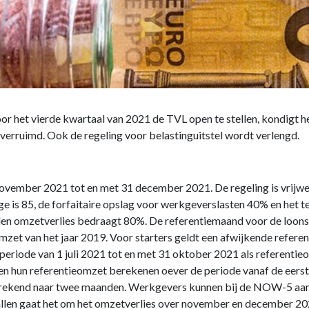
r het vierde kwartaal van 2021 de TVL open te stellen, kondigt h
verruimd. Ook de regeling voor belastinguitstel wordt verlengd.
vember 2021 tot en met 31 december 2021. De regeling is vrijwe
e is 85, de forfaitaire opslag voor werkgeverslasten 40% en het
n omzetverlies bedraagt 80%. De referentiemaand voor de loons
omzet van het jaar 2019. Voor starters geldt een afwijkende refere
e periode van 1 juli 2021 tot en met 31 oktober 2021 als referent
nnen hun referentieomzet berekenen oever de periode vanaf de eer
kend naar twee maanden. Werkgevers kunnen bij de NOW-5 aanvr
gevallen gaat het om het omzetverlies over november en december 