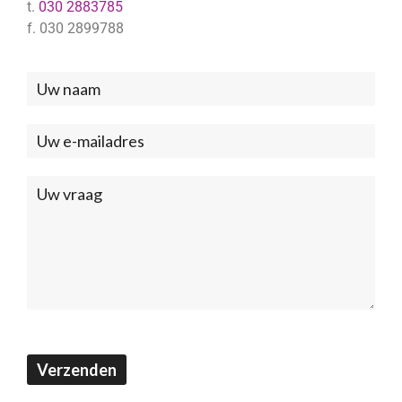
t.
030 2883785
f. 030 2899788
Neem
contact
met
ons
op
(Footer)
Verzenden