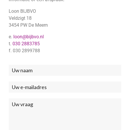
Loon BIJBVO
Veldzigt 18
3454 PW De Meern
e.
loon@bijbvo.nl
t.
030 2883785
f. 030 2899788
Neem
contact
met
ons
op
(Footer)