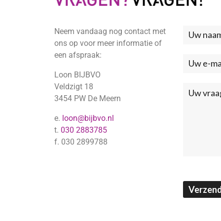
Neem vandaag nog contact met
Neem
ons op voor meer informatie of
contac
een afspraak:
met
Loon BIJBVO
ons
Veldzigt 18
3454 PW De Meern
op
e.
loon@bijbvo.nl
(Footer
t.
030 2883785
f. 030 2899788
Verzen