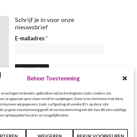
Schrijf je in voor onze
nieuwsbrief
Nieuwsbrief
E-mailadres
*
Verzenden
Beheer Toestemming
ervaringen te bieden, gebruiken wij technologieën zoals cookies om
ver je apparaat op te slaan en/of te raadplegen. Door in te stemmen met deze
n kunnen wij gegevens zoals surfgedrag of unieke ID's op deze site
ls je geen toestemming geeft of uw toestemming intrekt, kan dit een nadelige
en op bepaalde functies en mogelijkheden.
PTEREN
WEIGEREN
BEKIJK VOORKEUREN