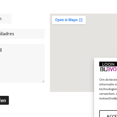
t
)
Om de beste 
informatie o
technologieë
verwerken. A
invloed hebb
den
ACCE