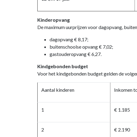
Kinderopvang
De maximum uurprijzen voor dagopvang, buitens
dagopvang € 8,17;
buitenschoolse opvang € 7,02;
gastouderopvang € 6,27.
Kindgebonden budget
Voor het kindgebonden budget gelden de volgen
Aantal kinderen
Inkomen to
1
€ 1.185
2
€ 2.190