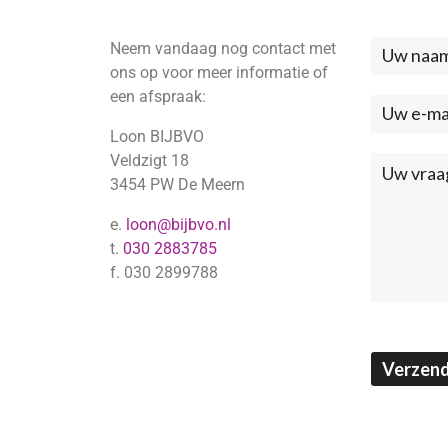
Neem vandaag nog contact met
Neem
ons op voor meer informatie of
contac
een afspraak:
met
Loon BIJBVO
ons
Veldzigt 18
3454 PW De Meern
op
e.
loon@bijbvo.nl
(Footer
t.
030 2883785
f. 030 2899788
Verzen