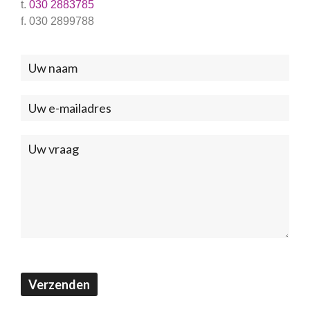
t.
030 2883785
f. 030 2899788
Neem
contact
met
ons
op
(Footer)
Verzenden