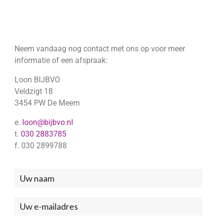
Neem vandaag nog contact met ons op voor meer
informatie of een afspraak:
Loon BIJBVO
Veldzigt 18
3454 PW De Meern
e.
loon@bijbvo.nl
t.
030 2883785
f. 030 2899788
Neem
contact
met