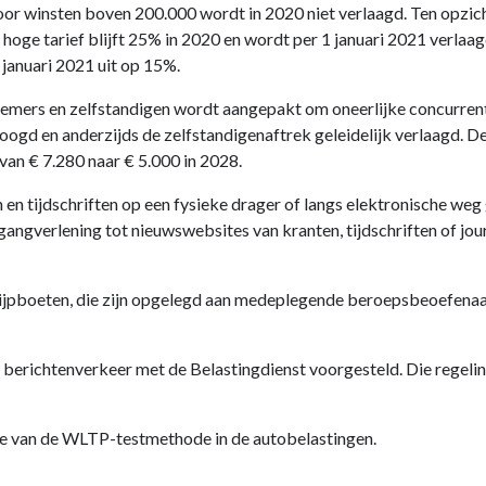
oor winsten boven 200.000 wordt in 2020 niet verlaagd. Ten opzic
hoge tarief blijft 25% in 2020 en wordt per 1 januari 2021 verlaag
januari 2021 uit op 15%.
knemers en zelfstandigen wordt aangepakt om oneerlijke concurren
ogd en anderzijds de zelfstandigenaftrek geleidelijk verlaagd. D
van € 7.280 naar € 5.000 in 2028.
 en tijdschriften op een fysieke drager of langs elektronische weg
angverlening tot nieuwswebsites van kranten, tijdschriften of jo
rijpboeten, die zijn opgelegd aan medeplegende beroepsbeoefenaar
 berichtenverkeer met de Belastingdienst voorgesteld. Die regel
e van de WLTP-testmethode in de autobelastingen.