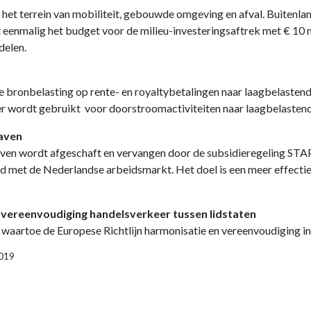
 het terrein van mobiliteit, gebouwde omgeving en afval. Buitenlan
eenmalig het budget voor de milieu-investeringsaftrek met € 10 mi
delen.
ronbelasting op rente- en royaltybetalingen naar laagbelastende 
wordt gebruikt voor doorstroomactiviteiten naar laagbelastende 
gaven
gaven wordt afgeschaft en vervangen door de subsidieregeling ST
 met de Nederlandse arbeidsmarkt. Het doel is een meer effectie
 vereenvoudiging handelsverkeer tussen lidstaten
 waartoe de Europese Richtlijn harmonisatie en vereenvoudiging i
2019