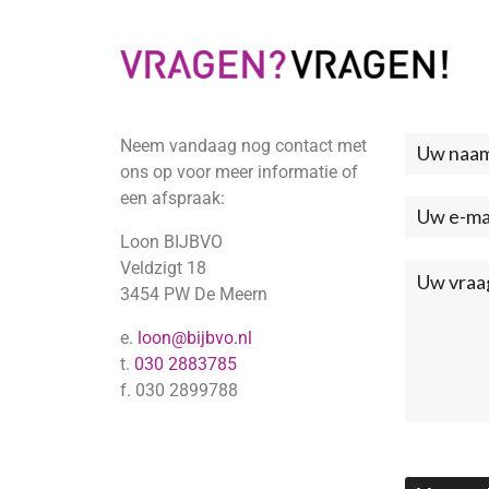
Neem vandaag nog contact met
Neem
ons op voor meer informatie of
contac
een afspraak:
met
Loon BIJBVO
ons
Veldzigt 18
3454 PW De Meern
op
e.
loon@bijbvo.nl
(Footer
t.
030 2883785
f. 030 2899788