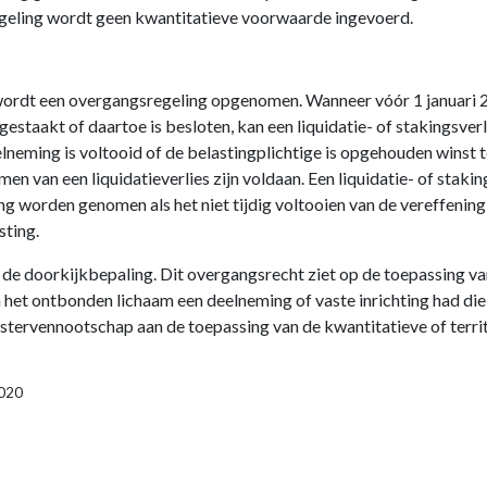
sregeling wordt geen kwantitatieve voorwaarde ingevoerd.
ordt een overgangsregeling opgenomen. Wanneer vóór 1 januari 
n gestaakt of daartoe is besloten, kan een liquidatie- of stakingsve
eming is voltooid of de belastingplichtige is opgehouden winst te
 van een liquidatieverlies zijn voldaan. Een liquidatie- of stakin
orden genomen als het niet tijdig voltooien van de vereffening of
sting.
de doorkijkbepaling. Dit overgangsrecht ziet op de toepassing van
rin het ontbonden lichaam een deelneming of vaste inrichting had die
stervennootschap aan de toepassing van de kwantitatieve of terr
2020