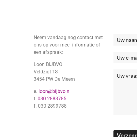
Neem vandaag nog contact met
Neem
ons op voor meer informatie of
contac
een afspraak:
met
Loon BIJBVO
ons
Veldzigt 18
3454 PW De Meern
op
e.
loon@bijbvo.nl
(Footer
t.
030 2883785
f. 030 2899788
Verzen