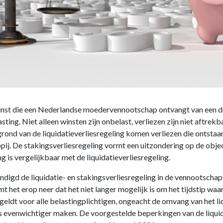
 winst die een Nederlandse moedervennootschap ontvangt van een
ng. Niet alleen winsten zijn onbelast, verliezen zijn niet aftrekb
rond van de liquidatieverliesregeling komen verliezen die ontstaan
j. De stakingsverliesregeling vormt een uitzondering op de object
 is vergelijkbaar met de liquidatieverliesregeling.
digd de liquidatie- en stakingsverliesregeling in de vennootscha
t het erop neer dat het niet langer mogelijk is om het tijdstip waar
eldt voor alle belastingplichtigen, ongeacht de omvang van het liq
s evenwichtiger maken. De voorgestelde beperkingen van de liquida