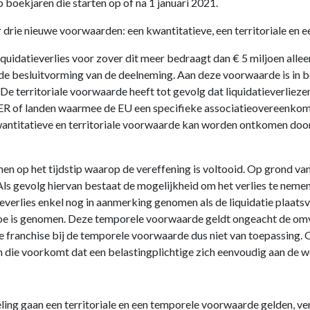
p boekjaren die starten op of na 1 januari 2021.
 drie nieuwe voorwaarden: een kwantitatieve, een territoriale en
quidatieverlies voor zover dit meer bedraagt dan € 5 miljoen all
 de besluitvorming van de deelneming. Aan deze voorwaarde is in 
 De territoriale voorwaarde heeft tot gevolg dat liquidatieverlie
EER of landen waarmee de EU een specifieke associatieovereenkom
wantitatieve en territoriale voorwaarde kan worden ontkomen doo
n op het tijdstip waarop de vereffening is voltooid. Op grond van 
Als gevolg hiervan bestaat de mogelijkheid om het verlies te nem
everlies enkel nog in aanmerking genomen als de liquidatie plaatsv
toe is genomen. Deze temporele voorwaarde geldt ongeacht de omva
de franchise bij de temporele voorwaarde dus niet van toepassing
die voorkomt dat een belastingplichtige zich eenvoudig aan de 
ling gaan een territoriale en een temporele voorwaarde gelden, v