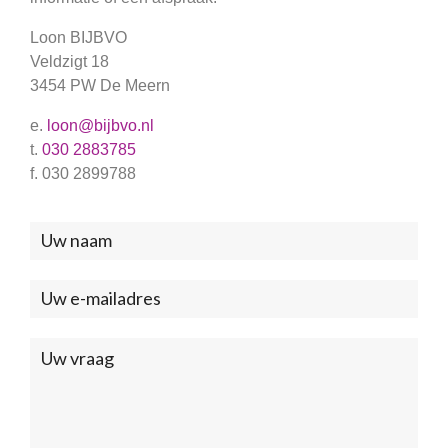
Loon BIJBVO
Veldzigt 18
3454 PW De Meern
e.
loon@bijbvo.nl
t.
030 2883785
f. 030 2899788
Neem
contact
met
ons
op
(Footer)