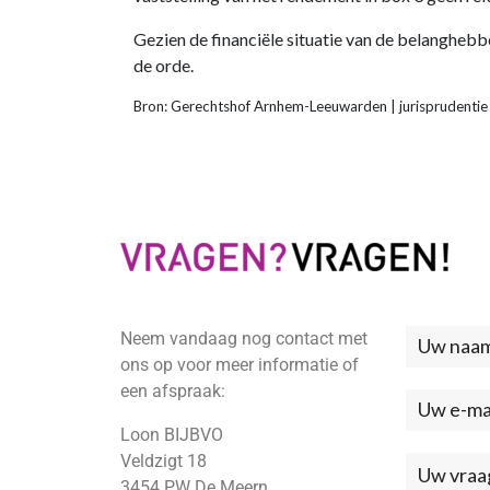
Gezien de financiële situatie van de belanghebb
de orde.
Bron: Gerechtshof Arnhem-Leeuwarden | jurispruden
Neem vandaag nog contact met
Neem
ons op voor meer informatie of
contac
een afspraak:
met
Loon BIJBVO
ons
Veldzigt 18
3454 PW De Meern