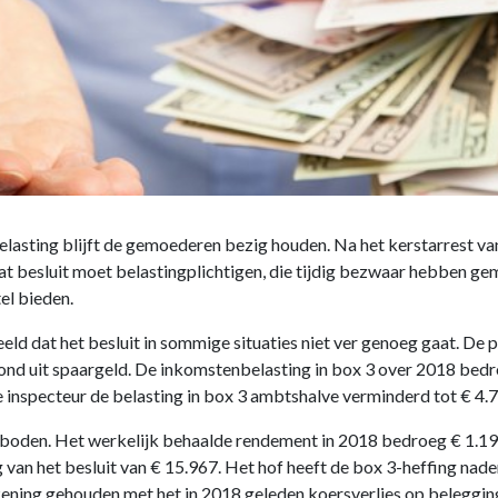
elasting blijft de gemoederen bezig houden. Na het kerstarrest 
Dat besluit moet belastingplichtigen, die tijdig bezwaar hebben g
el bieden.
 dat het besluit in sommige situaties niet ver genoeg gaat. De 
ond uit spaargeld. De inkomstenbelasting in box 3 over 2018 bed
de inspecteur de belasting in box 3 ambtshalve verminderd tot € 4.
geboden. Het werkelijk behaalde rendement in 2018 bedroeg € 1.1
van het besluit van € 15.967. Het hof heeft de box 3-heffing nader
ekening gehouden met het in 2018 geleden koersverlies op beleggin