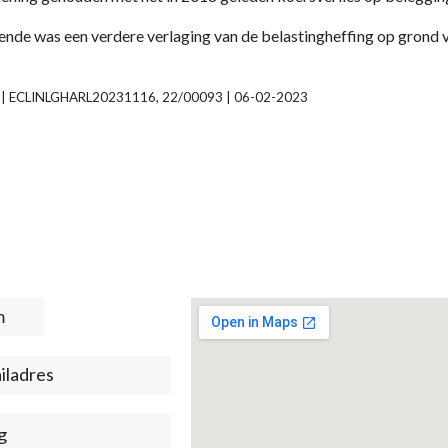
ende was een verdere verlaging van de belastingheffing op grond va
tie | ECLINLGHARL20231116, 22/00093 | 06-02-2023
t