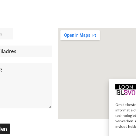
t
)
Om de beste 
informatie o
technologieë
verwerken. A
invloed hebb
den