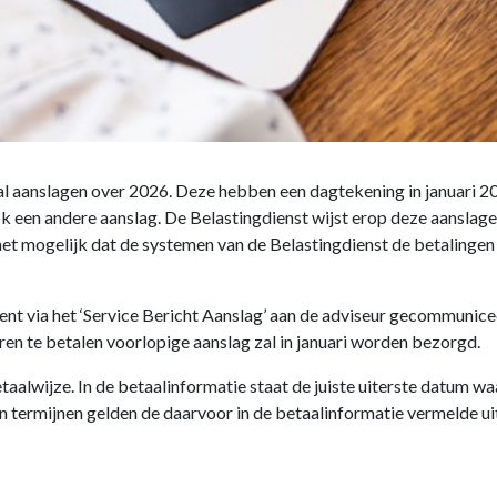
l aanslagen over 2026. Deze hebben een dagtekening in januari 2
 een andere aanslag. De Belastingdienst wijst erop deze aanslagen
het mogelijk dat de systemen van de Belastingdienst de betalinge
t via het ‘Service Bericht Aanslag’ aan de adviseur gecommunice
ren te betalen voorlopige aanslag zal in januari worden bezorgd.
etaalwijze. In de betaalinformatie staat de juiste uiterste datum 
 in termijnen gelden de daarvoor in de betaalinformatie vermelde u