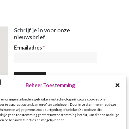
Schrijf je in voor onze
nieuwsbrief
Nieuwsbrief
E-mailadres
*
Verzenden
Beheer Toestemming
ervaringen te bieden, gebruiken wij technologieën zoals cookies om
ver je apparaat op te slaan en/of te raadplegen. Door in te stemmen met deze
n kunnen wij gegevens zoals surfgedrag of unieke ID's op deze site
ls je geen toestemming geeft of uw toestemming intrekt, kan dit een nadelige
en op bepaalde functies en mogelijkheden.