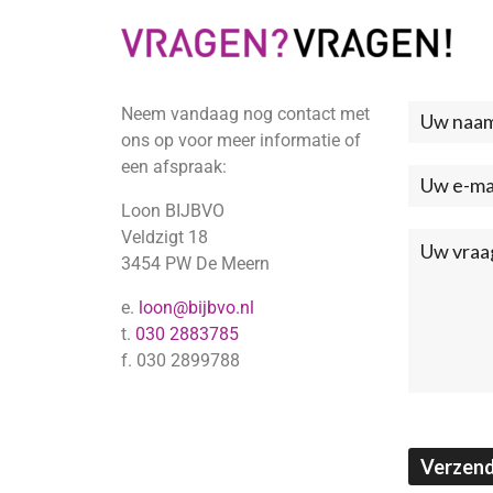
Neem vandaag nog contact met
Neem
ons op voor meer informatie of
contac
een afspraak:
met
Loon BIJBVO
ons
Veldzigt 18
3454 PW De Meern
op
e.
loon@bijbvo.nl
(Footer
t.
030 2883785
f. 030 2899788
Verzen