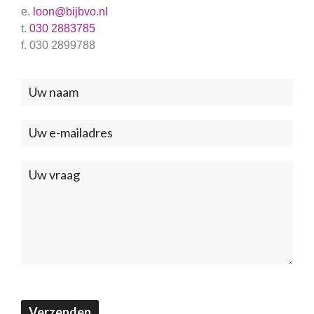
e.
loon@bijbvo.nl
t.
030 2883785
f. 030 2899788
Neem
contact
met
ons
op
(Footer)
Verzenden