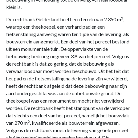
klein is.
2
De rechtbank Gelderland heeft een terrein van 2.350 m
,
waarop een theekoepel, een verhard pad en een
fietsenstalling aanwezig waren ten tijde van de levering, als
bouwterrein aangemerkt. Een deel van het perceel bestond
uit een monumentale tuin. De oppervlakte van de
bebouwing bedroeg ongeveer 3% van het perceel. Volgens
de rechtbank is dat zo gering, dat de bebouwing als
verwaarloosbaar moet worden beschouwd. Uit het feit dat
het pad en de fietsenstalling na de levering zijn verwijderd,
heeft de rechtbank afgeleid dat deze bebouwing naar zijn
aard ondergeschikt was aan de onbebouwde grond. De
theekoepel was een monument en mocht niet verwijderd
worden. De rechtbank heeft het standpunt van de verkoper
dat slechts een deel van het perceel, namelijk het bouwvlak
2
van 270 m
, kwalificeerde als bouwterrein afgewezen.
Volgens de rechtbank moet de levering van gehele perceel
als één (rechts)handeling worden beschouwd. Die