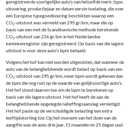
geregistreerde soortgelijke auto’s van hetzelfde merk, type,
uitvoering, productiejaar en datum eerste toelating, die over
een Europese typegoedkeuring beschikten waarop een
CO
-uitstoot was vermeld van 295 gr/km, maar die op
2
basis van een met de Scandinavische methode berekende
CO
-uitstoot van 216 gr/km in het Nederlandse
2
kentekenregister zijn geregistreerd. Op basis van die lagere
uitstoot is voor deze auto’s bpm betaald.
Volgens het hof kan niet worden uitgesloten, dat wanneer de
auto van de belanghebbende wordt belast op basis van een
CO
-uitstoot van 295 gr/km, meer bpm wordt geheven dan
2
de bpm die nog rust op de waarde van gelijksoortige auto’s.
Het hof stond daarom toe om de bpm te berekenen op
basis van die lagere uitstoot. Het hof heeft de aan de
belanghebbende opgelegde naheffingsaanslag vernietigd.
Het hof paste op de verschuldigde belasting een extra
leeftijdskorting toe. Op het moment van het doen van de
aangifte was de auto drie jaar, 11 maanden en 25 dagen oud.