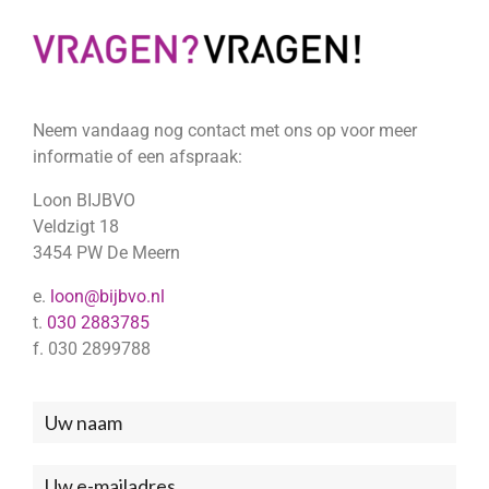
Neem vandaag nog contact met ons op voor meer
informatie of een afspraak:
Loon BIJBVO
Veldzigt 18
3454 PW De Meern
e.
loon@bijbvo.nl
t.
030 2883785
f. 030 2899788
Neem
contact