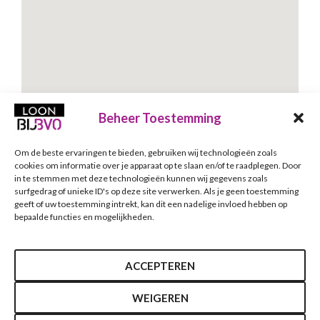
Beheer Toestemming
Om de beste ervaringen te bieden, gebruiken wij technologieën zoals
Schrijf je in voor onze nieuwsbrief
cookies om informatie over je apparaat op te slaan en/of te raadplegen. Door
in te stemmen met deze technologieën kunnen wij gegevens zoals
Nieuwsbrief
E-mailadres
*
surfgedrag of unieke ID's op deze site verwerken. Als je geen toestemming
geeft of uw toestemming intrekt, kan dit een nadelige invloed hebben op
bepaalde functies en mogelijkheden.
Verzenden
ACCEPTEREN
WEIGEREN