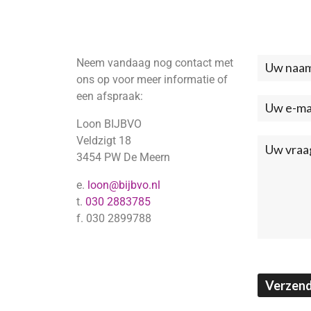
Neem vandaag nog contact met
Neem
ons op voor meer informatie of
contac
een afspraak:
met
Loon BIJBVO
ons
Veldzigt 18
3454 PW De Meern
op
e.
loon@bijbvo.nl
(Footer
t.
030 2883785
f. 030 2899788
Verzen