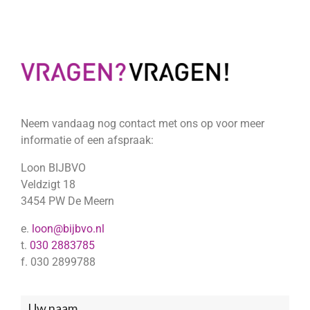
Neem vandaag nog contact met ons op voor meer
informatie of een afspraak:
Loon BIJBVO
Veldzigt 18
3454 PW De Meern
e.
loon@bijbvo.nl
t.
030 2883785
f. 030 2899788
Neem