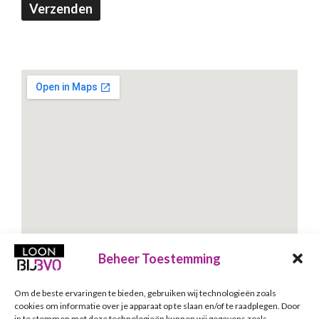
Verzenden
Beheer Toestemming
Om de beste ervaringen te bieden, gebruiken wij technologieën zoals
Schrijf je in voor onze nieuwsbrief
cookies om informatie over je apparaat op te slaan en/of te raadplegen. Door
in te stemmen met deze technologieën kunnen wij gegevens zoals