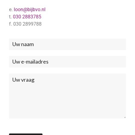
e.
loon@bijbvo.nl
t.
030 2883785
f. 030 2899788
Neem
contact
met
ons
op
(Footer)