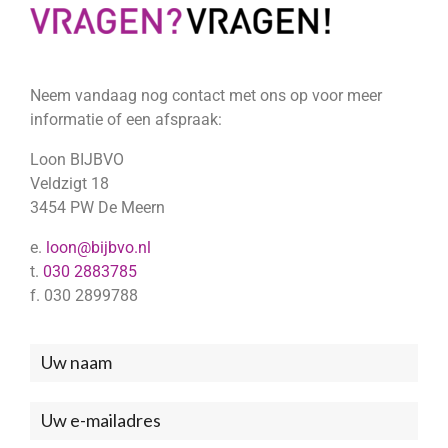
Neem vandaag nog contact met ons op voor meer
informatie of een afspraak:
Loon BIJBVO
Veldzigt 18
3454 PW De Meern
e.
loon@bijbvo.nl
t.
030 2883785
f. 030 2899788
Neem
contact
met