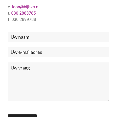
e.
loon@bijbvo.nl
t.
030 2883785
f. 030 2899788
Neem
contact
met
ons
op
(Footer)