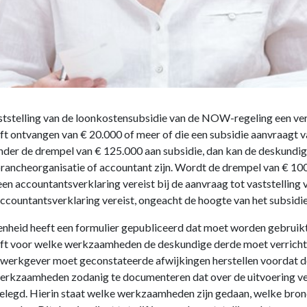
vaststelling van de loonkostensubsidie van de NOW-regeling een ve
t ontvangen van € 20.000 of meer of die een subsidie aanvraagt va
nder de drempel van € 125.000 aan subsidie, dan kan de deskundig
rancheorganisatie of accountant zijn. Wordt de drempel van € 10
n accountantsverklaring vereist bij de aanvraag tot vaststelling v
ccountantsverklaring vereist, ongeacht de hoogte van het subsidi
nheid heeft een formulier gepubliceerd dat moet worden gebruikt 
hrijft voor welke werkzaamheden de deskundige derde moet verric
 werkgever moet geconstateerde afwijkingen herstellen voordat d
werkzaamheden zodanig te documenteren dat over de uitvoering 
elegd. Hierin staat welke werkzaamheden zijn gedaan, welke bron