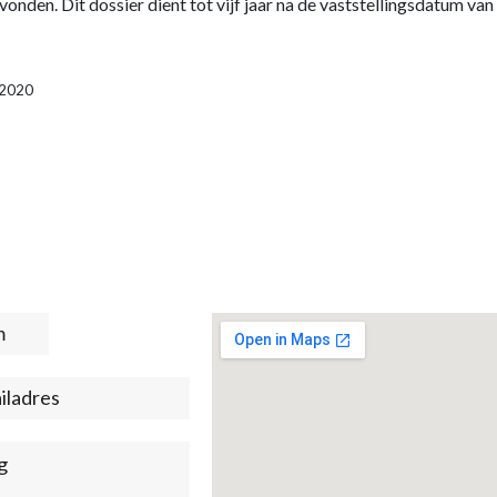
vonden. Dit dossier dient tot vijf jaar na de vaststellingsdatum 
9-2020
t