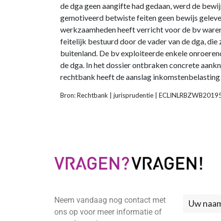
de dga geen aangifte had gedaan, werd de bewij
gemotiveerd betwiste feiten geen bewijs gelever
werkzaamheden heeft verricht voor de bv waren
feitelijk bestuurd door de vader van de dga, die
buitenland. De bv exploiteerde enkele onroere
de dga. In het dossier ontbraken concrete aan
rechtbank heeft de aanslag inkomstenbelasting v
Bron: Rechtbank | jurisprudentie | ECLINLRBZWB201
Neem vandaag nog contact met
Neem
ons op voor meer informatie of
contac