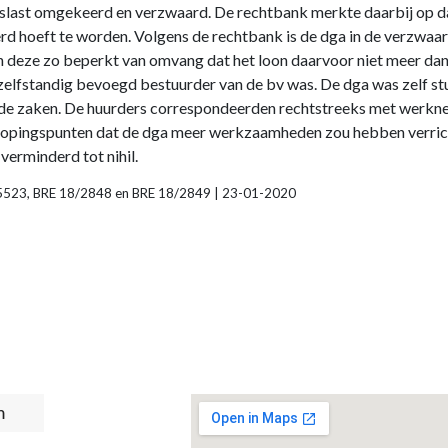
slast omgekeerd en verzwaard. De rechtbank merkte daarbij op da
d hoeft te worden. Volgens de rechtbank is de dga in de verzwaar
 deze zo beperkt van omvang dat het loon daarvoor niet meer da
 zelfstandig bevoegd bestuurder van de bv was. De dga was zelf stu
nde zaken. De huurders correspondeerden rechtstreeks met werkn
knopingspunten dat de dga meer werkzaamheden zou hebben verric
erminderd tot nihil.
95523, BRE 18/2848 en BRE 18/2849 | 23-01-2020
t