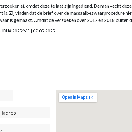
erzoeken af, omdat deze te laat zijn ingediend. De man vecht deze
ht is. Zij vinden dat de brief over de massaalbezwaarprocedure ni
waar is gemaakt. Omdat de verzoeken over 2017 en 2018 buiten de t
NL:GHDHA:2025:965 | 07-05-2025
t