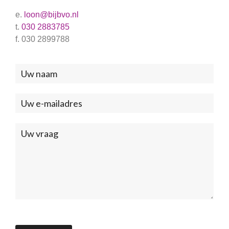
e.
loon@bijbvo.nl
t.
030 2883785
f. 030 2899788
Neem
contact
met
ons
op
(Footer)