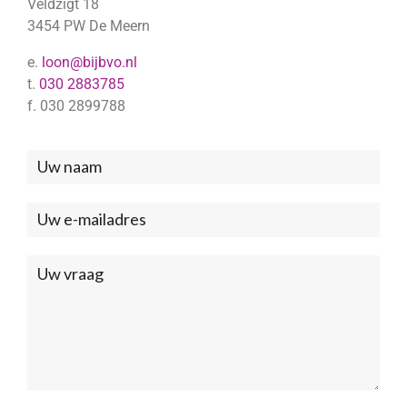
Veldzigt 18
3454 PW De Meern
e.
loon@bijbvo.nl
t.
030 2883785
f. 030 2899788
Neem
contact
met
ons
op
(Footer)