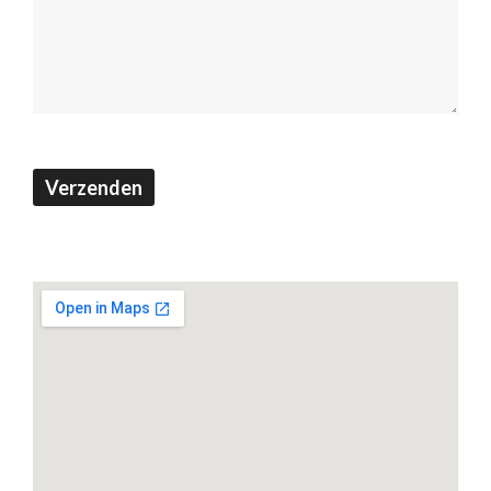
(Footer)
Verzenden