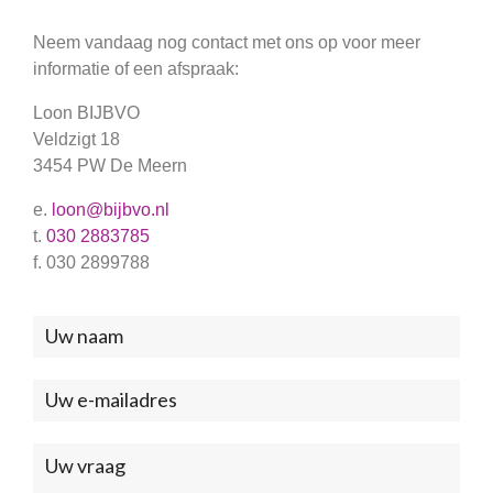
Neem vandaag nog contact met ons op voor meer
informatie of een afspraak:
Loon BIJBVO
Veldzigt 18
3454 PW De Meern
e.
loon@bijbvo.nl
t.
030 2883785
f. 030 2899788
Neem
contact
met
ons
op