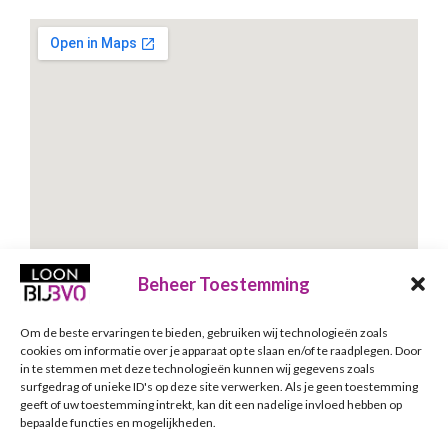
Beheer Toestemming
Om de beste ervaringen te bieden, gebruiken wij technologieën zoals
Schrijf je in voor onze nieuwsbrief
cookies om informatie over je apparaat op te slaan en/of te raadplegen. Door
in te stemmen met deze technologieën kunnen wij gegevens zoals
Nieuwsbrief
E-mailadres
*
surfgedrag of unieke ID's op deze site verwerken. Als je geen toestemming
geeft of uw toestemming intrekt, kan dit een nadelige invloed hebben op
bepaalde functies en mogelijkheden.