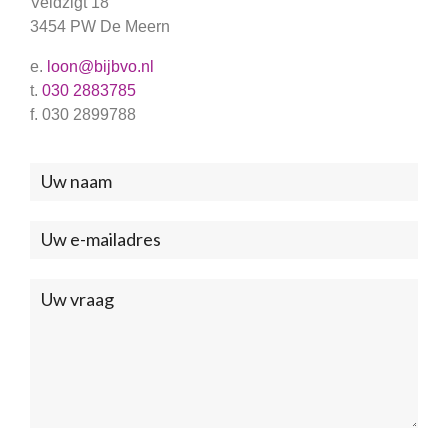
Veldzigt 18
3454 PW De Meern
e.
loon@bijbvo.nl
t.
030 2883785
f. 030 2899788
Neem
contact
met
ons
op
(Footer)