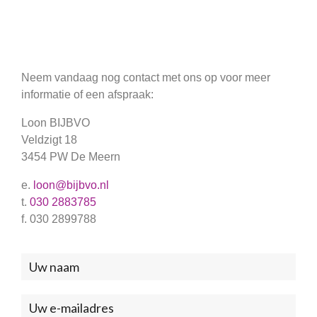
Neem vandaag nog contact met ons op voor meer
informatie of een afspraak:
Loon BIJBVO
Veldzigt 18
3454 PW De Meern
e.
loon@bijbvo.nl
t.
030 2883785
f. 030 2899788
Neem
contact
met