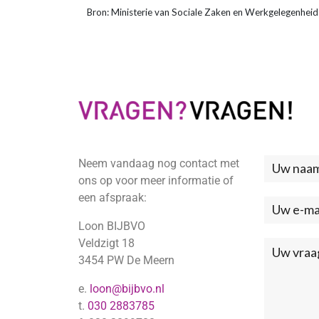
Bron: Ministerie van Sociale Zaken en Werkgelegenheid
Neem vandaag nog contact met
Neem
ons op voor meer informatie of
contac
een afspraak:
met
Loon BIJBVO
ons
Veldzigt 18
3454 PW De Meern
op
e.
loon@bijbvo.nl
(Footer
t.
030 2883785