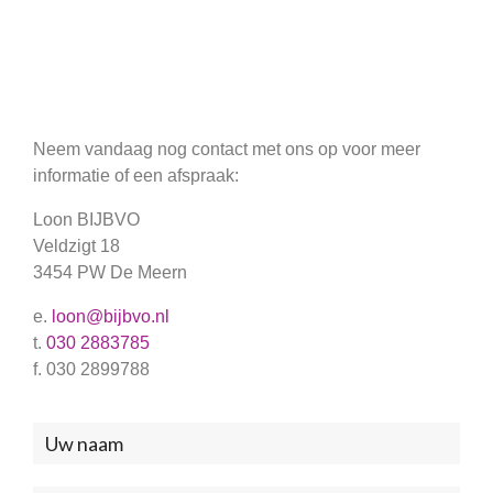
Neem vandaag nog contact met ons op voor meer
informatie of een afspraak:
Loon BIJBVO
Veldzigt 18
3454 PW De Meern
e.
loon@bijbvo.nl
t.
030 2883785
f. 030 2899788
Neem
contact