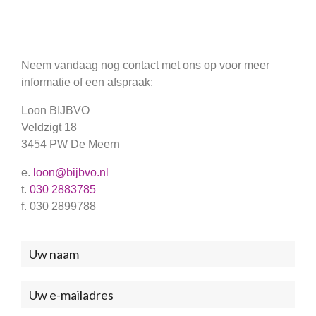
Neem vandaag nog contact met ons op voor meer
informatie of een afspraak:
Loon BIJBVO
Veldzigt 18
3454 PW De Meern
e.
loon@bijbvo.nl
t.
030 2883785
f. 030 2899788
Neem
contact
met