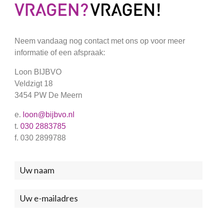
Neem vandaag nog contact met ons op voor meer
informatie of een afspraak:
Loon BIJBVO
Veldzigt 18
3454 PW De Meern
e.
loon@bijbvo.nl
t.
030 2883785
f. 030 2899788
Neem
contact
met