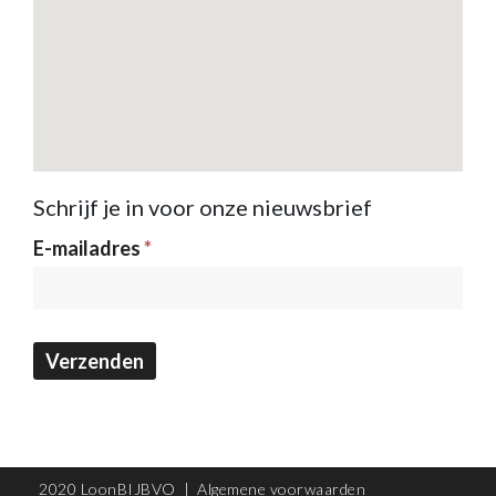
Schrijf je in voor onze nieuwsbrief
Nieuwsbrief
E-mailadres
*
Verzenden
2020 LoonBIJBVO |
Algemene voorwaarden