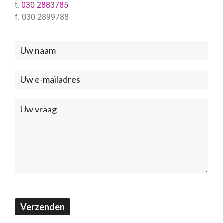
t.
030 2883785
f. 030 2899788
Neem
contact
met
ons
op
(Footer)
Verzenden