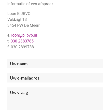
informatie of een afspraak:
Loon BIJBVO
Veldzigt 18
3454 PW De Meern
e.
loon@bijbvo.nl
t.
030 2883785
f. 030 2899788
Neem
contact
met
ons
op
(Footer)