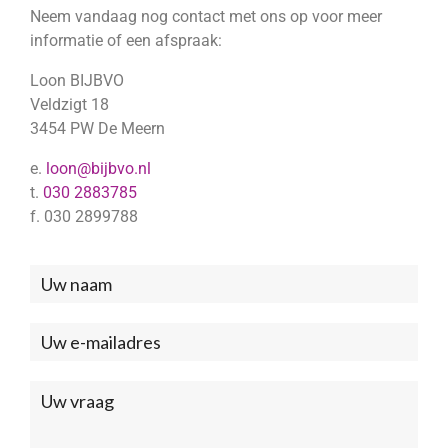
Neem vandaag nog contact met ons op voor meer
informatie of een afspraak:
Loon BIJBVO
Veldzigt 18
3454 PW De Meern
e.
loon@bijbvo.nl
t.
030 2883785
f. 030 2899788
Neem
contact
met
ons
op