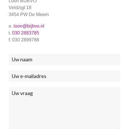
Loon BIJBVO
Veldzigt 18
3454 PW De Meern
e.
loon@bijbvo.nl
t.
030 2883785
f. 030 2899788
Neem
contact
met
ons
op
(Footer)