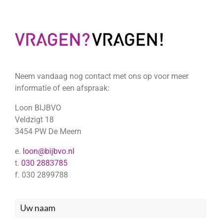
Neem vandaag nog contact met ons op voor meer
informatie of een afspraak:
Loon BIJBVO
Veldzigt 18
3454 PW De Meern
e.
loon@bijbvo.nl
t.
030 2883785
f. 030 2899788
Neem