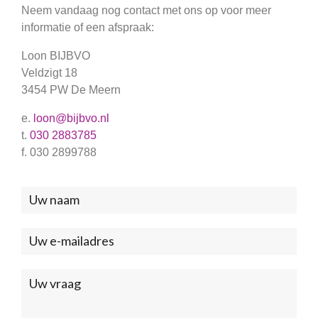
Neem vandaag nog contact met ons op voor meer
informatie of een afspraak:
Loon BIJBVO
Veldzigt 18
3454 PW De Meern
e.
loon@bijbvo.nl
t.
030 2883785
f. 030 2899788
Neem
contact
met
ons
op