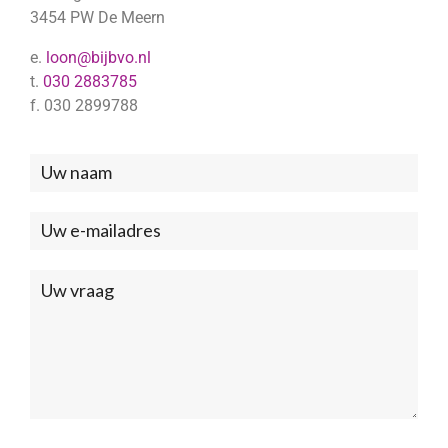
3454 PW De Meern
e.
loon@bijbvo.nl
t.
030 2883785
f. 030 2899788
Neem
contact
met
ons
op
(Footer)