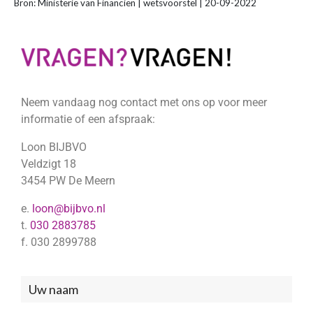
Bron: Ministerie van Financiën | wetsvoorstel | 20-09-2022
Neem vandaag nog contact met ons op voor meer
informatie of een afspraak:
Loon BIJBVO
Veldzigt 18
3454 PW De Meern
e.
loon@bijbvo.nl
t.
030 2883785
f. 030 2899788
Neem
contact