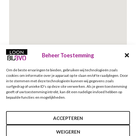
Beheer Toestemming
Om de beste ervaringen te bieden, gebruiken wij technologieën zoals
Schrijf je in voor onze nieuwsbrief
cookies om informatie over je apparaat op te slaan en/of te raadplegen. Door
in te stemmen met deze technologieën kunnen wij gegevens zoals
Nieuwsbrief
E-mailadres
*
surfgedrag of unieke ID's op deze site verwerken. Als je geen toestemming
geeft of uw toestemming intrekt, kan dit een nadelige invloed hebben op
bepaalde functies en mogelijkheden.
Verzenden
ACCEPTEREN
WEIGEREN