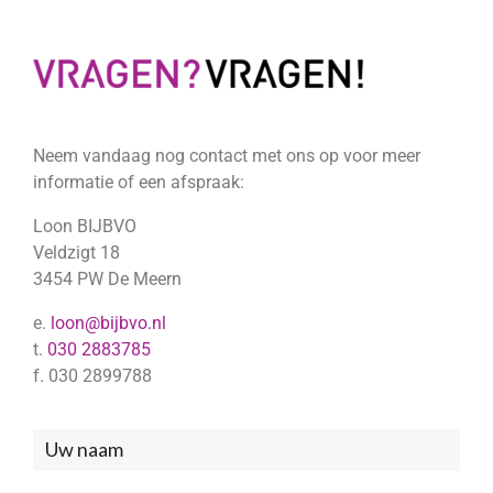
Neem vandaag nog contact met ons op voor meer
informatie of een afspraak:
Loon BIJBVO
Veldzigt 18
3454 PW De Meern
e.
loon@bijbvo.nl
t.
030 2883785
f. 030 2899788
Neem
contact