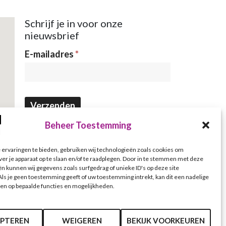
Schrijf je in voor onze
nieuwsbrief
Nieuwsbrief
E-mailadres
*
Verzenden
Beheer Toestemming
ervaringen te bieden, gebruiken wij technologieën zoals cookies om
ver je apparaat op te slaan en/of te raadplegen. Door in te stemmen met deze
n kunnen wij gegevens zoals surfgedrag of unieke ID's op deze site
ls je geen toestemming geeft of uw toestemming intrekt, kan dit een nadelige
en op bepaalde functies en mogelijkheden.
PTEREN
WEIGEREN
BEKIJK VOORKEUREN