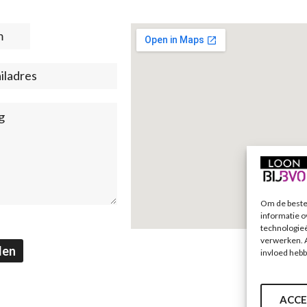
t
)
Om de beste 
informatie o
technologieë
verwerken. A
den
invloed hebb
ACCE