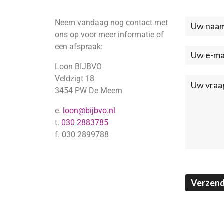
Neem vandaag nog contact met
Neem
ons op voor meer informatie of
contac
een afspraak:
met
Loon BIJBVO
ons
Veldzigt 18
3454 PW De Meern
op
e.
loon@bijbvo.nl
(Footer
t.
030 2883785
f. 030 2899788
Verzen