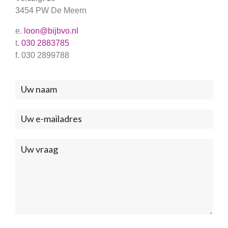
3454 PW De Meern
e.
loon@bijbvo.nl
t.
030 2883785
f. 030 2899788
Neem
contact
met
ons
op
(Footer)