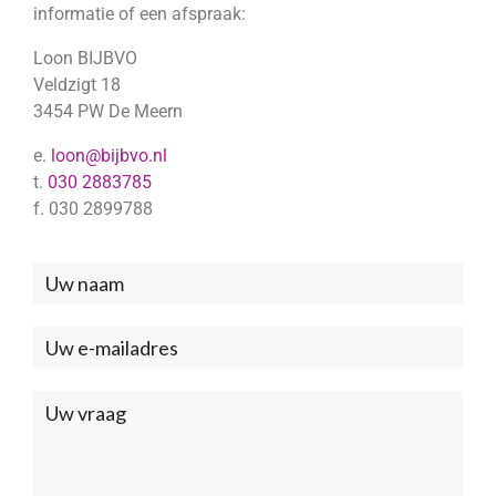
informatie of een afspraak:
Loon BIJBVO
Veldzigt 18
3454 PW De Meern
e.
loon@bijbvo.nl
t.
030 2883785
f. 030 2899788
Neem
contact
met
ons
op
(Footer)