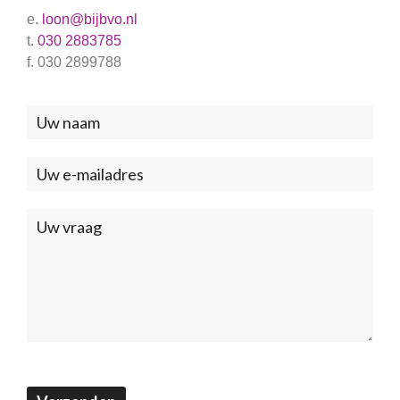
e.
loon@bijbvo.nl
t.
030 2883785
f. 030 2899788
Neem
contact
met
ons
op
(Footer)