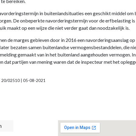
 te bereiken.
vorderingstermijn in buitenlandsituaties een geschikt middel om b
borgen. De onbeperkte navorderingstermijn voor de erfbelasting i
ik maakt op een wijze die niet verder gaat dan noodzakelijk is.
nnen de marges gebleven door in 2016 een navorderingsaanslag op
flater bezaten samen buitenlandse vermogensbestanddelen, die niet
 melding gemaakt van in het buitenland aangehouden vermogen. In
 dat partijen van mening waren dat de inspecteur met het oplegg
9, 20/02510 | 05-08-2021