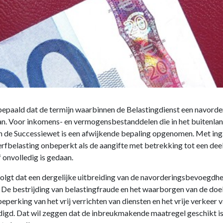
epaald dat de termijn waarbinnen de Belastingdienst een navorderi
taan. Voor inkomens- en vermogensbestanddelen die in het buiten
In de Successiewet is een afwijkende bepaling opgenomen. Met inga
fbelasting onbeperkt als de aangifte met betrekking tot een deel
 onvolledig is gedaan.
volgt dat een dergelijke uitbreiding van de navorderingsbevoegdhei
t. De bestrijding van belastingfraude en het waarborgen van de doe
perking van het vrij verrichten van diensten en het vrije verkeer 
igd. Dat wil zeggen dat de inbreukmakende maatregel geschikt is